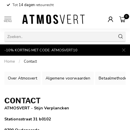
Tot
14 dagen
retourrecht
0
MENU
-10% KORTING MET CODE: ATMOSVERT10
Home
/
Contact
Over Atmosvert
Algemene voorwaarden
Betaalmethoden
CONTACT
ATMOSVERT - Stijn Verplancken
Stationsstraat 31 b0102