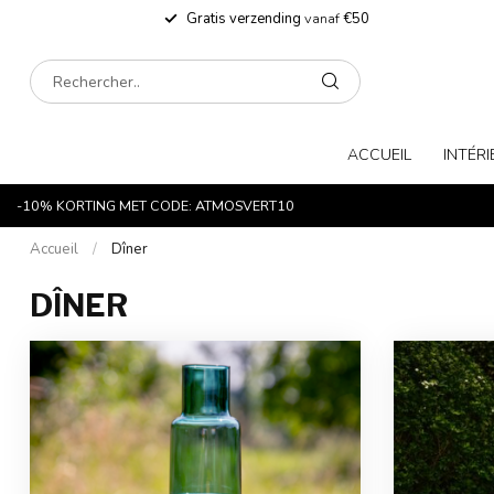
Gratis verzending
vanaf
€50
ACCUEIL
INTÉRI
-10% KORTING MET CODE: ATMOSVERT10
Accueil
/
Dîner
DÎNER