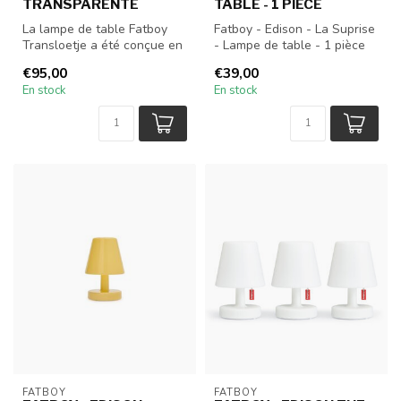
TRANSPARENTE
TABLE - 1 PIÈCE
La lampe de table Fatboy
Fatboy - Edison - La Suprise
Transloetje a été conçue en
- Lampe de table - 1 pièce
clin d'œil à l'ampoule à in...
€95,00
€39,00
En stock
En stock
FATBOY
FATBOY