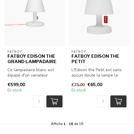
FATBOY
FATBOY
FATBOY EDISON THE
FATBOY EDISON THE
GRAND LAMPADAIRE
PETIT
Ce lampadaire blanc est
L'Edison the Petit est sans
équipé d'un variateur
aucun doute la lampe la
d'intensité pour créer une
plus célèbre de Fatboy. Un
€599,00
€65,00
€75,00
atmosph...
v...
En stock
En stock
Affiche
1
-
16
de 16