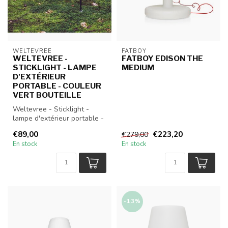
WELTEVREE
FATBOY
WELTEVREE -
FATBOY EDISON THE
STICKLIGHT - LAMPE
MEDIUM
D'EXTÉRIEUR
PORTABLE - COULEUR
VERT BOUTEILLE
Weltevree - Sticklight -
lampe d'extérieur portable -
Couleur vert bouteille
€89,00
€223,20
€279,00
En stock
En stock
-13%