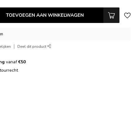
TOEVOEGEN AAN WINKELWAGEN
en
lijken
Deel dit product
ing
vanaf
€50
tourrecht
g