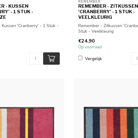
REMEMBER
R - KUSSEN
REMEMBER - ZITKUSSEN
Y' - 1 STUK -
'CRANBERRY' - 1 STUK -
ZE
VEELKLEURIG
Kussen 'Cranberry' - 1 Stuk -
Remember - Zitkussen 'Cranber
Stuk - Veelkleurig
€24,90
Op voorraad
k
Vergelijk