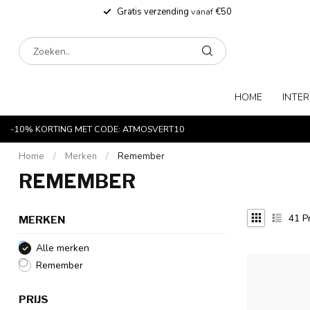
Gratis verzending
vanaf
€50
HOME
INTER
-10% KORTING MET CODE: ATMOSVERT10
Home
/
Merken
/
Remember
REMEMBER
41
P
MERKEN
Alle merken
Remember
PRIJS