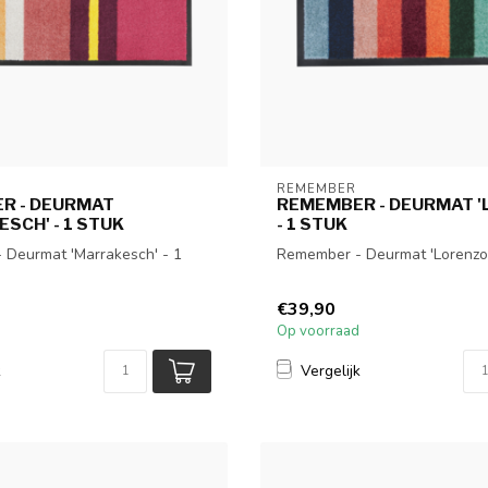
REMEMBER
R - DEURMAT
REMEMBER - DEURMAT '
SCH' - 1 STUK
- 1 STUK
 Deurmat 'Marrakesch' - 1
Remember - Deurmat 'Lorenzo'
€39,90
Op voorraad
k
Vergelijk