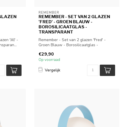
REMEMBER
 GLAZEN
REMEMBER - SET VAN 2 GLAZEN
'FRED' - GROEN BLAUW -
BOROSILICAATGLAS -
TRANSPARANT
en 'Jill' -
Remember - Set van 2 glazen 'Fred' -
nsparan...
Groen Blauw - Borosilicaatglas -
Transparan...
€29,90
Op voorraad
Vergelijk