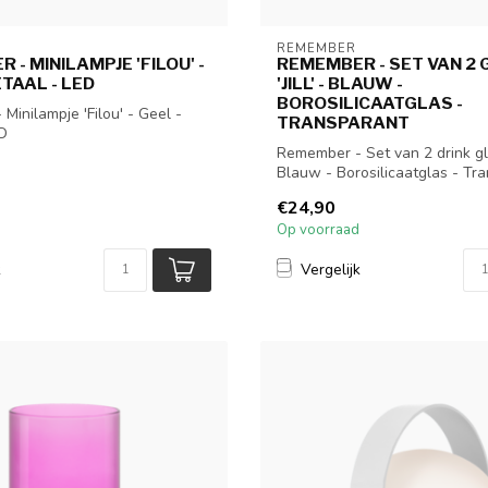
REMEMBER
 - MINILAMPJE 'FILOU' -
REMEMBER - SET VAN 2
ETAAL - LED
'JILL' - BLAUW -
BOROSILICAATGLAS -
Minilampje 'Filou' - Geel -
TRANSPARANT
ED
Remember - Set van 2 drink glaz
Blauw - Borosilicaatglas - Tra
€24,90
Op voorraad
k
Vergelijk