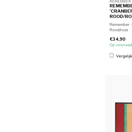
REMEMBER
REMEMBE
'CRANBERR
ROOD/RO
Remember - 
Rood/roze
€34,90
Op voorraad
Vergelij