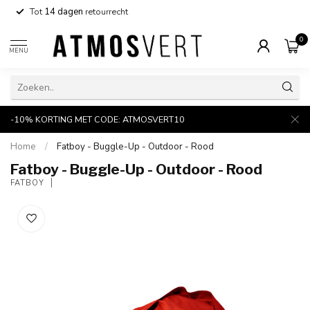
Tot
14 dagen
retourrecht
0
MENU
-10% KORTING MET CODE: ATMOSVERT10
Home
/
Fatboy - Buggle-Up - Outdoor - Rood
Fatboy - Buggle-Up - Outdoor - Rood
FATBOY