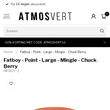
Tot
14 dagen
retourrecht
0
MENU
-10% KORTING MET CODE: ATMOSVERT10
Home
/
Fatboy - Point - Large - Mingle - Chuck Berry
Fatboy - Point - Large - Mingle - Chuck
Berry
FATBOY