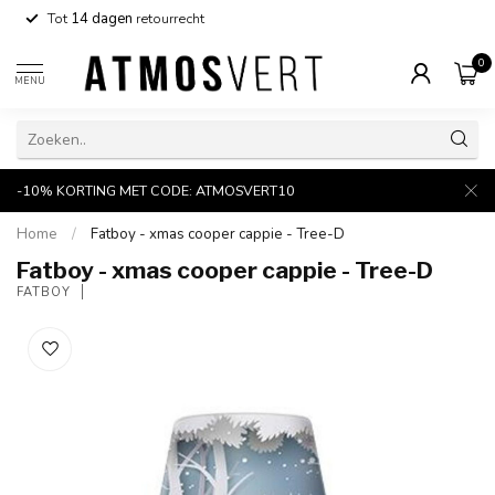
Tot
14 dagen
retourrecht
0
MENU
-10% KORTING MET CODE: ATMOSVERT10
Home
/
Fatboy - xmas cooper cappie - Tree-D
Fatboy - xmas cooper cappie - Tree-D
FATBOY