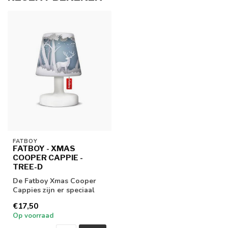
FATBOY
FATBOY - XMAS
COOPER CAPPIE -
TREE-D
De Fatboy Xmas Cooper
Cappies zijn er speciaal
voor kerst. Zo maak je van
€17,50
de Edi...
Op voorraad