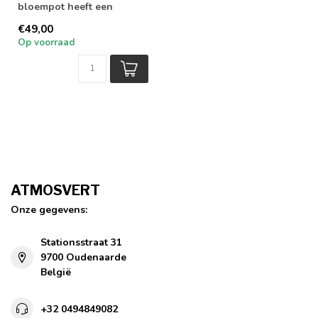
bloempot heeft een
klassieke, tijdloze
€49,00
uitstraling. Er is ook...
Op voorraad
ATMOSVERT
Onze gegevens:
Stationsstraat 31
9700 Oudenaarde
België
+32 0494849082