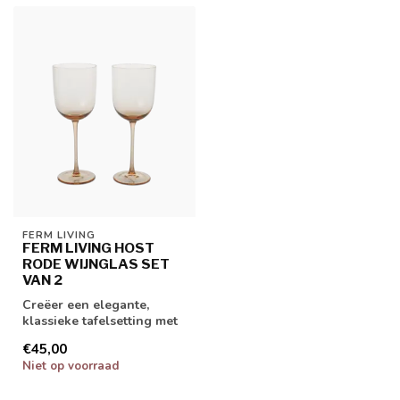
FERM LIVING
FERM LIVING HOST
RODE WIJNGLAS SET
VAN 2
Creëer een elegante,
klassieke tafelsetting met
onze Host collectie. De
€45,00
collecti...
Niet op voorraad