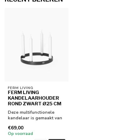
FERM LIVING
FERM LIVING
KANDELAARHOUDER
ROND ZWART Ø25 CM
Deze multifunctionele
kandelaar is gemaakt van
messing en leent zich
€69,00
uitstekend ...
Op voorraad