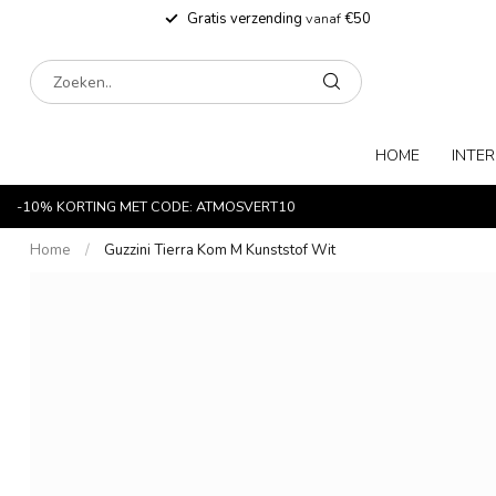
Gratis verzending
vanaf
€50
HOME
INTER
-10% KORTING MET CODE: ATMOSVERT10
Home
/
Guzzini Tierra Kom M Kunststof Wit