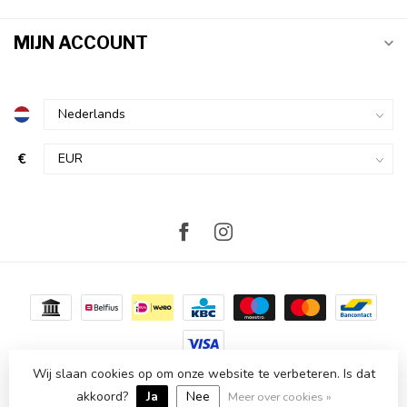
MIJN ACCOUNT
€
Wij slaan cookies op om onze website te verbeteren. Is dat
© Copyright 2026 Atmosvert
- Powered by
Lightspeed
-
akkoord?
Ja
Nee
Lightspeed design
by
Dyvelopment
Meer over cookies »