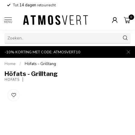
Tot
14 dagen
retourrecht
0
MENU
-10% KORTING MET CODE: ATMOSVERT10
Home
/
Höfats - Grilltang
Höfats - Grilltang
HÖFATS