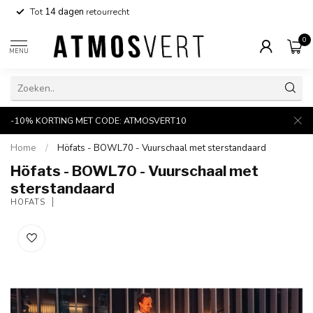
Tot
14 dagen
retourrecht
0
MENU
-10% KORTING MET CODE: ATMOSVERT10
Home
/
Höfats - BOWL70 - Vuurschaal met sterstandaard
Höfats - BOWL70 - Vuurschaal met
sterstandaard
HÖFATS