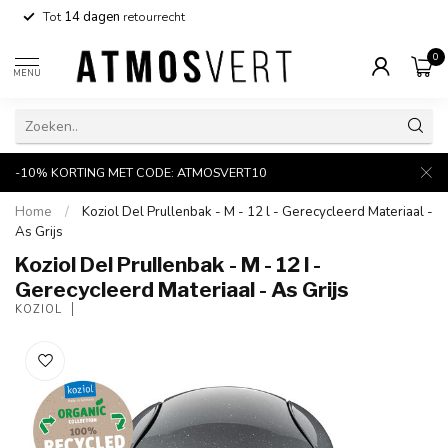
Tot
14 dagen
retourrecht
0
MENU
-10% KORTING MET CODE: ATMOSVERT10
Home
/
Koziol Del Prullenbak - M - 12 l - Gerecycleerd Materiaal -
As Grijs
Koziol Del Prullenbak - M - 12 l -
Gerecycleerd Materiaal - As Grijs
KOZIOL