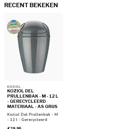
RECENT BEKEKEN
KOZIOL
KOZIOL DEL
PRULLENBAK - M - 12 L
- GERECYCLEERD
MATERIAAL - AS GRIJS
Koziol Del Prullenbak - M
- 12 l - Gerecycleerd
Materiaal - As Grijs
€29,95