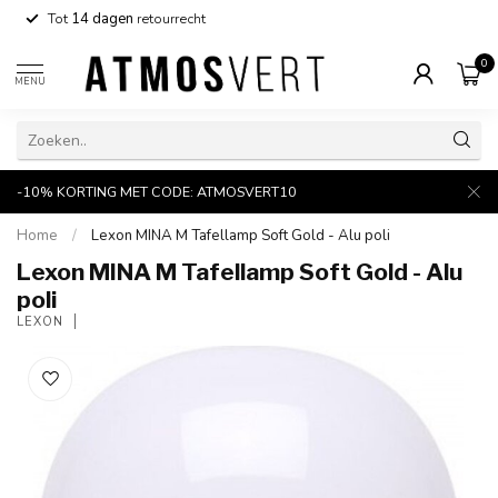
Tot
14 dagen
retourrecht
0
MENU
-10% KORTING MET CODE: ATMOSVERT10
Home
/
Lexon MINA M Tafellamp Soft Gold - Alu poli
Lexon MINA M Tafellamp Soft Gold - Alu
poli
LEXON