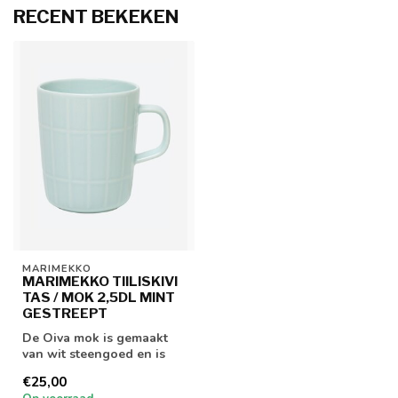
RECENT BEKEKEN
MARIMEKKO
MARIMEKKO TIILISKIVI
TAS / MOK 2,5DL MINT
GESTREEPT
De Oiva mok is gemaakt
van wit steengoed en is
vaatwasser-, oven-,
€25,00
magnetron- en...