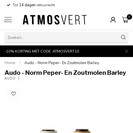
Tot
14 dagen
retourrecht
0
MENU
-10% KORTING MET CODE: ATMOSVERT10
Home
/
Audo - Norm Peper- En Zoutmolen Barley
Audo - Norm Peper- En Zoutmolen Barley
AUDO