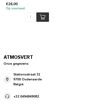
voor kinderen - Set van 10
€26,00
- Zomer
Op voorraad
ATMOSVERT
Onze gegevens:
Stationsstraat 31
9700 Oudenaarde
België
+32 0494849082