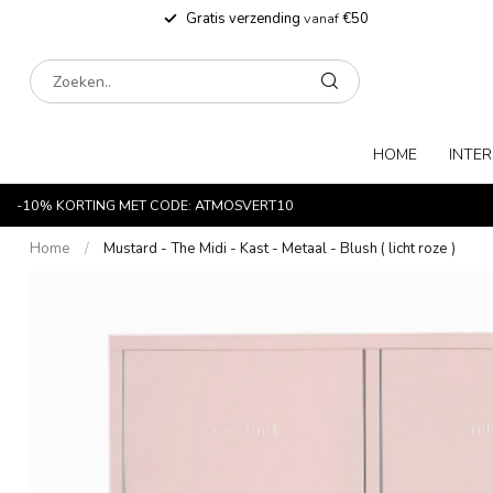
Gratis verzending
vanaf
€50
HOME
INTER
-10% KORTING MET CODE: ATMOSVERT10
Home
/
Mustard - The Midi - Kast - Metaal - Blush ( licht roze )