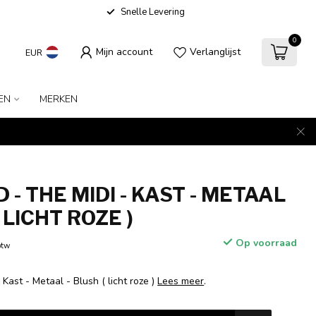
Snelle Levering
0
Mijn account
Verlanglijst
EUR
EN
MERKEN
- THE MIDI - KAST - METAAL
( LICHT ROZE )
Op voorraad
btw
 Kast - Metaal - Blush ( licht roze )
Lees meer
.