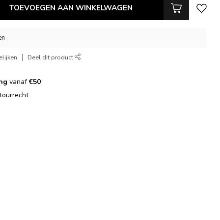
TOEVOEGEN AAN WINKELWAGEN
en
lijken
Deel dit product
ing
vanaf
€50
tourrecht
g