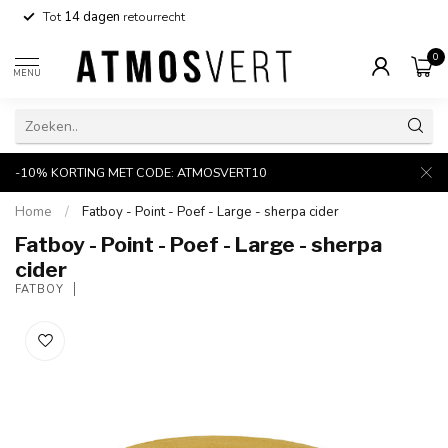
Tot
14 dagen
retourrecht
0
MENU
-10% KORTING MET CODE: ATMOSVERT10
Home
/
Fatboy - Point - Poef - Large - sherpa cider
Fatboy - Point - Poef - Large - sherpa
cider
FATBOY