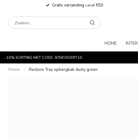
Gratis verzending
vanaf
€50
HOME
INTER
-10% KORTING MET CODE: ATMOSVERT10
Home
/
Restore Tray opbergbak dusty green