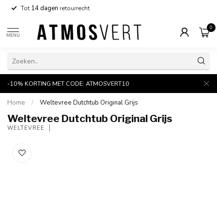
Tot
14 dagen
retourrecht
0
MENU
-10% KORTING MET CODE: ATMOSVERT10
Home
/
Weltevree Dutchtub Original Grijs
Weltevree Dutchtub Original Grijs
WELTEVREE