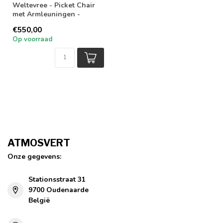
Weltevree - Picket Chair
met Armleuningen -
Loungestoel voor binnen
€550,00
en buiten - ...
Op voorraad
ATMOSVERT
Onze gegevens:
Stationsstraat 31
9700 Oudenaarde
België