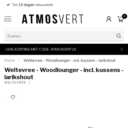
Tot
14 dagen
retourrecht
0
MENU
-10% KORTING MET CODE: ATMOSVERT10
Home
/
Weltevree - Woodlounger - incl. kussens - larikshout
Weltevree - Woodlounger - incl. kussens -
larikshout
WELTEVREE