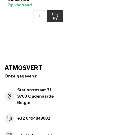
Rond, robuust en
Op voorraad
ravissant. Aan T...
ATMOSVERT
Onze gegevens:
Stationsstraat 31
9700 Oudenaarde
België
+32 0494849082