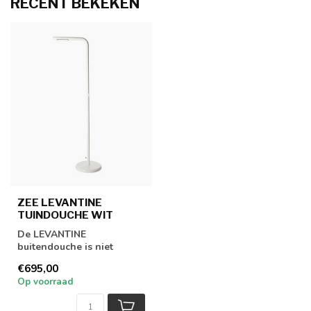
RECENT BEKEKEN
ZEE LEVANTINE
TUINDOUCHE WIT
De LEVANTINE
buitendouche is niet
alleen een prachtige
€695,00
tuindouche, maar je kunt ...
Op voorraad