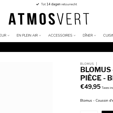
Tot
14 dagen
retourrecht
IEUR
EN PLEIN AIR
ACCESSOIRES
DÎNER
CUISI
BLOMUS
BLOMUS -
PIÈCE - 
€49,95
Taxes in
Blomus - Coussin d'e