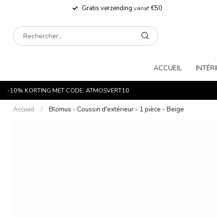
Gratis verzending
vanaf
€50
ACCUEIL
INTÉR
-10% KORTING MET CODE: ATMOSVERT10
Accueil
/
Blomus - Coussin d'extérieur - 1 pièce - Beige