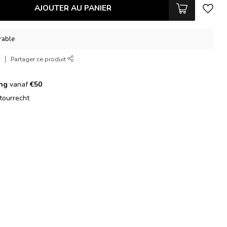
AJOUTER AU PANIER
vrable
r
Partager ce produit
ing
vanaf
€50
tourrecht
g