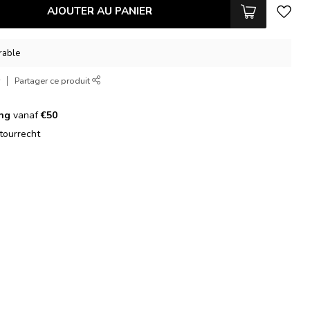
AJOUTER AU PANIER
vrable
r
Partager ce produit
ing
vanaf
€50
tourrecht
g