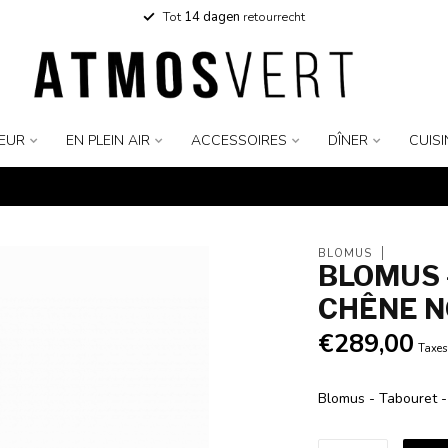
Tot
14 dagen
retourrecht
IEUR
EN PLEIN AIR
ACCESSOIRES
DÎNER
CUISI
BLOMUS
BLOMUS -
CHÊNE N
€289,00
Taxes
Blomus - Tabouret -