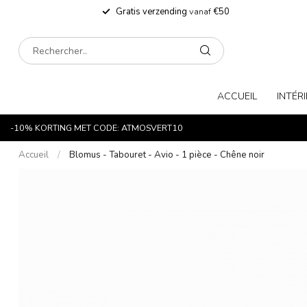
Gratis verzending
vanaf
€50
ACCUEIL
INTÉR
-10% KORTING MET CODE: ATMOSVERT10
Accueil
/
Blomus - Tabouret - Avio - 1 pièce - Chêne noir