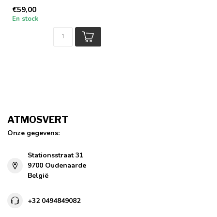
unique et raffiné. Le verre
€59,00
est ...
En stock
ATMOSVERT
Onze gegevens:
Stationsstraat 31
9700 Oudenaarde
België
+32 0494849082