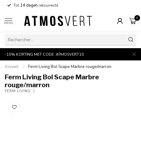
Tot
14 dagen
retourrecht
0
MENU
-10% KORTING MET CODE: ATMOSVERT10
Accueil
/
Ferm Living Bol Scape Marbre rouge/marron
Ferm Living Bol Scape Marbre
rouge/marron
FERM LIVING