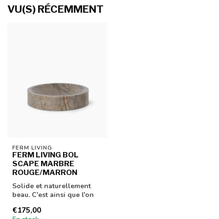
VU(S) RÉCEMMENT
FERM LIVING
FERM LIVING BOL
SCAPE MARBRE
ROUGE/MARRON
Solide et naturellement
beau. C'est ainsi que l'on
peut qualifier le bol Scape
€175,00
d...