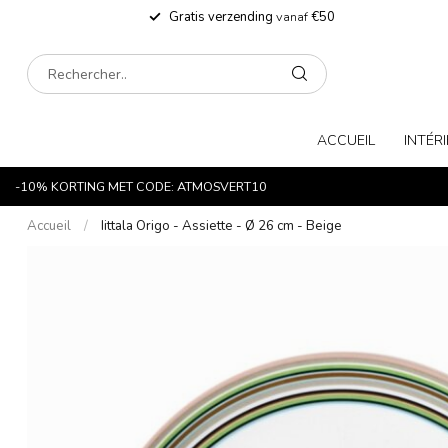
Gratis verzending
vanaf
€50
ACCUEIL
INTÉR
-10% KORTING MET CODE: ATMOSVERT10
Accueil
/
Iittala Origo - Assiette - Ø 26 cm - Beige