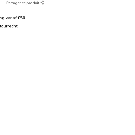
r
Partager ce produit
ing
vanaf
€50
tourrecht
g