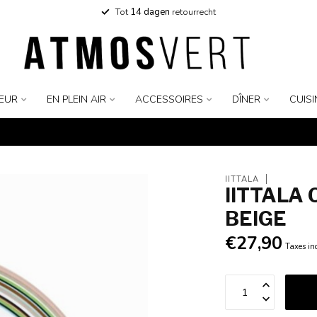
Tot
14 dagen
retourrecht
IEUR
EN PLEIN AIR
ACCESSOIRES
DÎNER
CUISI
IITTALA
IITTALA 
BEIGE
€27,90
Taxes in