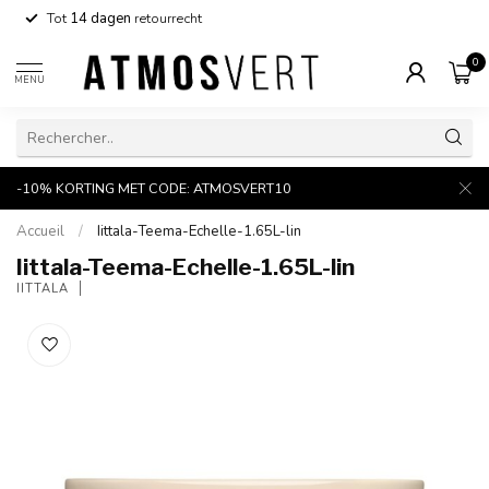
Tot
14 dagen
retourrecht
0
MENU
-10% KORTING MET CODE: ATMOSVERT10
Accueil
/
Iittala-Teema-Echelle-1.65L-lin
Iittala-Teema-Echelle-1.65L-lin
IITTALA