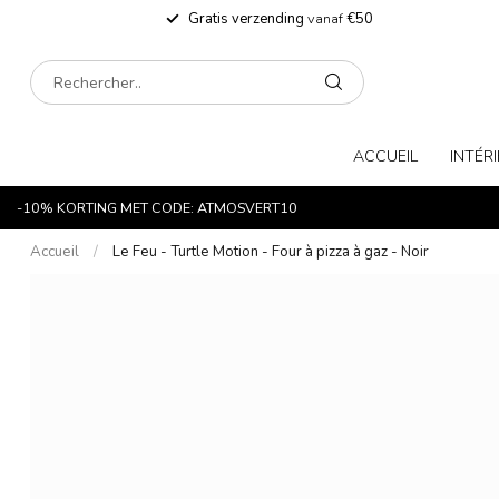
Gratis verzending
vanaf
€50
ACCUEIL
INTÉR
-10% KORTING MET CODE: ATMOSVERT10
Accueil
/
Le Feu - Turtle Motion - Four à pizza à gaz - Noir