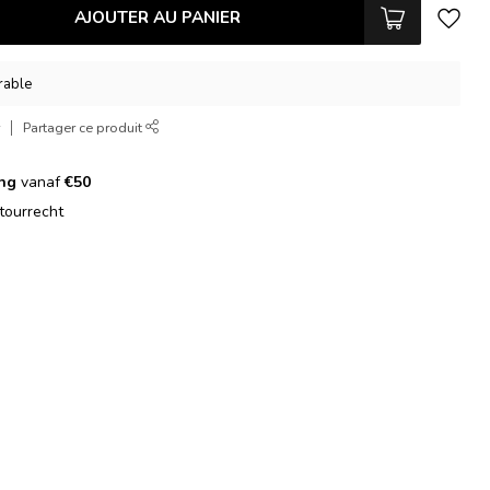
AJOUTER AU PANIER
vrable
r
Partager ce produit
ing
vanaf
€50
tourrecht
g