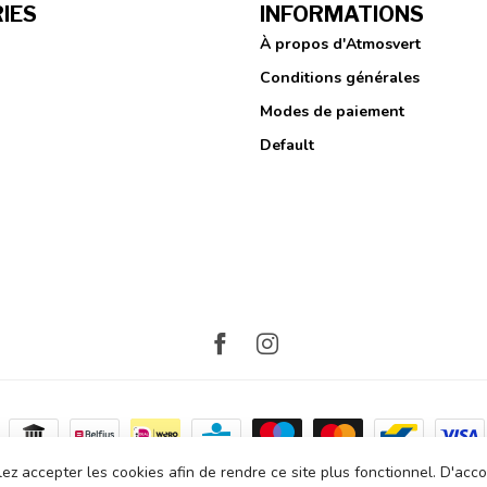
IES
INFORMATIONS
À propos d'Atmosvert
Conditions générales
Modes de paiement
Default
lez accepter les cookies afin de rendre ce site plus fonctionnel. D'acc
opyright 2026 Atmosvert
- Powered by
Lightspeed
- Theme by
Dyvelop