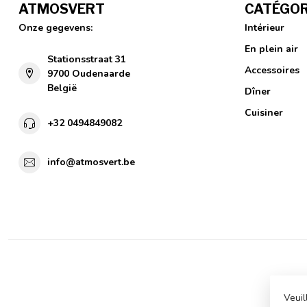
ATMOSVERT
CATÉGOR
Onze gegevens:
Intérieur
En plein air
Stationsstraat 31
Accessoires
9700 Oudenaarde
België
Dîner
Cuisiner
+32 0494849082
info@atmosvert.be
Veuil
© C