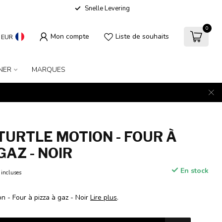
Snelle Levering
0
Mon compte
Liste de souhaits
EUR
NER
MARQUES
 TURTLE MOTION - FOUR À
GAZ - NOIR
En stock
 incluses
on - Four à pizza à gaz - Noir
Lire plus
.