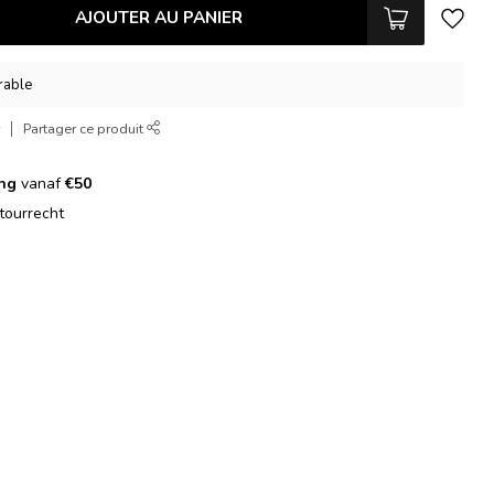
AJOUTER AU PANIER
vrable
r
Partager ce produit
ing
vanaf
€50
tourrecht
g