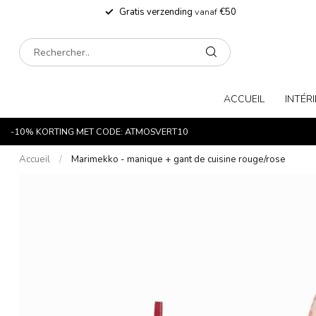
Gratis verzending
vanaf
€50
ACCUEIL
INTÉR
-10% KORTING MET CODE: ATMOSVERT10
Accueil
/
Marimekko - manique + gant de cuisine rouge/rose