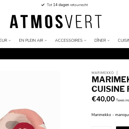
Tot
14 dagen
retourrecht
IEUR
EN PLEIN AIR
ACCESSOIRES
DÎNER
CUISI
MARIMEKKO
MARIMEK
CUISINE
€40,00
Taxes in
Marimekko - manique