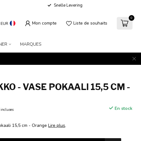
Snelle Levering
0
Mon compte
Liste de souhaits
EUR
NER
MARQUES
O - VASE POKAALI 15,5 CM -
En stock
 incluses
okaali 15,5 cm - Orange
Lire plus
.