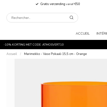
Gratis verzending
vanaf
€50
ACCUEIL
INTÉR
-10% KORTING MET CODE: ATMOSVERT10
Accueil
/
Marimekko - Vase Pokaali 15,5 cm - Orange