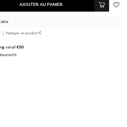
AJOUTER AU PANIER
vrable
r
Partager ce produit
ing
vanaf
€50
tourrecht
g