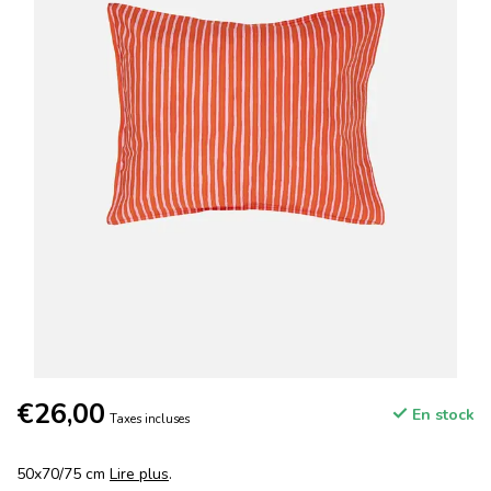
€26,00
En stock
Taxes incluses
50x70/75 cm
Lire plus
.