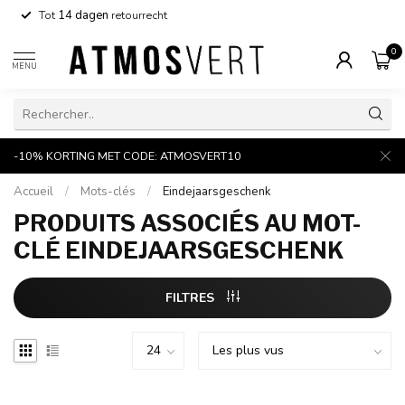
Tot
14 dagen
retourrecht
0
MENU
-10% KORTING MET CODE: ATMOSVERT10
Accueil
/
Mots-clés
/
Eindejaarsgeschenk
PRODUITS ASSOCIÉS AU MOT-
CLÉ EINDEJAARSGESCHENK
FILTRES