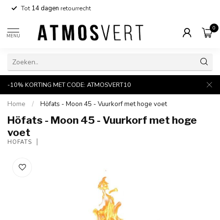
Tot
14 dagen
retourrecht
0
MENU
-10% KORTING MET CODE: ATMOSVERT10
Home
/
Höfats - Moon 45 - Vuurkorf met hoge voet
Höfats - Moon 45 - Vuurkorf met hoge
voet
HÖFATS