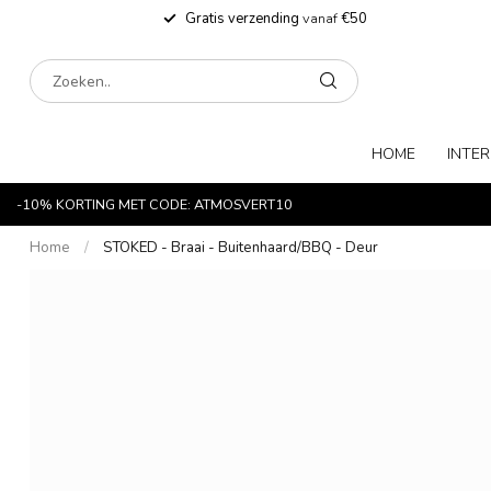
Gratis verzending
vanaf
€50
HOME
INTER
-10% KORTING MET CODE: ATMOSVERT10
Home
/
STOKED - Braai - Buitenhaard/BBQ - Deur