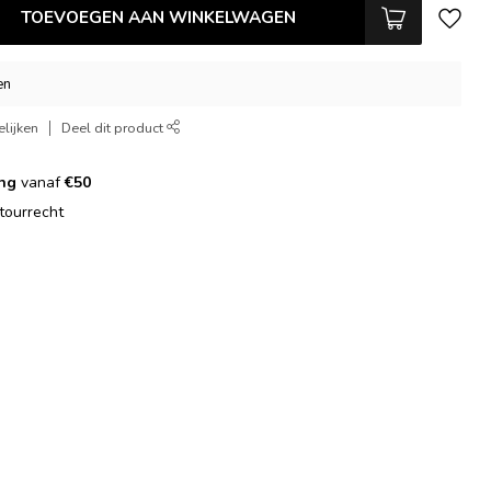
TOEVOEGEN AAN WINKELWAGEN
en
lijken
Deel dit product
ing
vanaf
€50
tourrecht
g