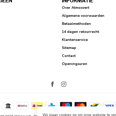
IEËN
INFORMATIE
Over Atmosvert
Algemene voorwaarden
Betaalmethoden
14 dagen retourrecht
Klantenservice
Sitemap
Contact
Openingsuren
Wij slaan cookies op om onze website te ver
ght 2026 Atmosvert
- Powered by
Lightspeed
-
Lightspeed design
by
Dyv