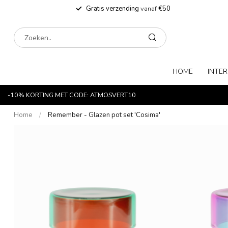
Gratis verzending
vanaf
€50
HOME
INTER
-10% KORTING MET CODE: ATMOSVERT10
Home
/
Remember - Glazen pot set 'Cosima'