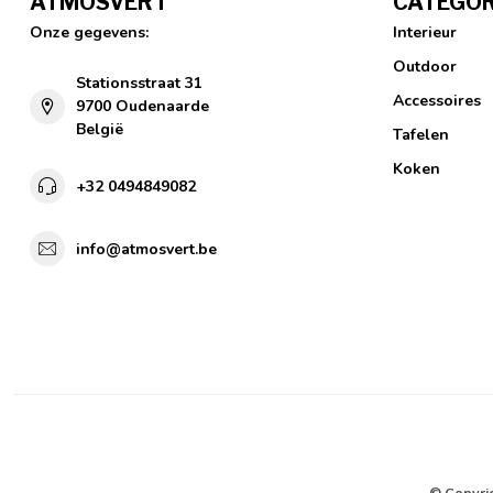
ATMOSVERT
CATEGOR
Onze gegevens:
Interieur
Outdoor
Stationsstraat 31
Accessoires
9700 Oudenaarde
België
Tafelen
Koken
+32 0494849082
info@atmosvert.be
© Copyri