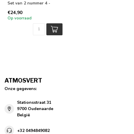
Set van 2 nummer 4 -
Katoen - Polyester - Multi
€24,90
Color
Op voorraad
ATMOSVERT
Onze gegevens:
Stationsstraat 31
9700 Oudenaarde
België
+32 0494849082