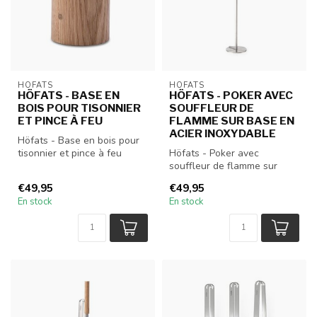
HÖFATS
HÖFATS
HÖFATS - BASE EN
HÖFATS - POKER AVEC
BOIS POUR TISONNIER
SOUFFLEUR DE
ET PINCE À FEU
FLAMME SUR BASE EN
ACIER INOXYDABLE
Höfats - Base en bois pour
tisonnier et pince à feu
Höfats - Poker avec
souffleur de flamme sur
base en acier inoxydable
€49,95
€49,95
En stock
En stock