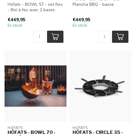
Höfats - BOWL 57 - set flex
Plancha BBQ - basse
- Bol à feu avec 2 bases
différentes
€449,95
€449,95
En stock
En stock
HÖFATS
HÖFATS
HÖFATS - BOWL 70 -
HÖFATS - CIRCLE 35 -