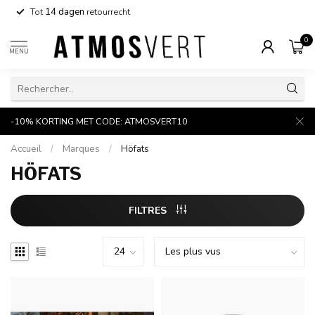
Tot
14 dagen
retourrecht
0
MENU
-10% KORTING MET CODE: ATMOSVERT10
Accueil
/
Marques
/
Höfats
HÖFATS
FILTRES