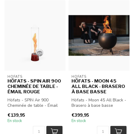
HÖFATS
HÖFATS
HÖFATS - SPIN AIR 900
HÖFATS - MOON 45
CHEMINÉE DE TABLE -
ALL BLACK - BRASERO
ÉMAIL ROUGE
À BASE BASSE
Höfats - SPIN Air 900
Höfats - Moon 45 All Black -
Cheminée de table - Émail
Brasero à base basse
rouge
€139,95
€399,95
En stock
En stock