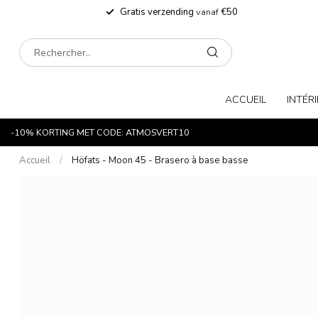
Gratis verzending
vanaf
€50
ACCUEIL
INTÉR
-10% KORTING MET CODE: ATMOSVERT10
Accueil
/
Höfats - Moon 45 - Brasero à base basse