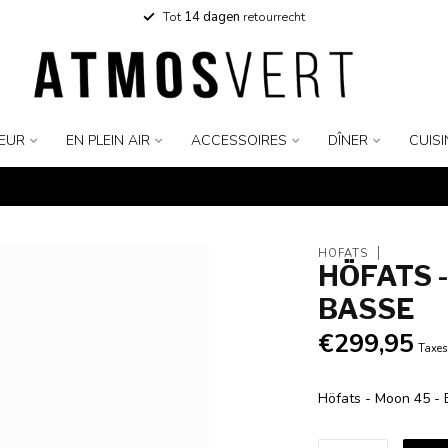
Tot
14 dagen
retourrecht
IEUR
EN PLEIN AIR
ACCESSOIRES
DÎNER
CUISI
HÖFATS
HÖFATS 
BASSE
€299,95
Taxes
Höfats - Moon 45 -